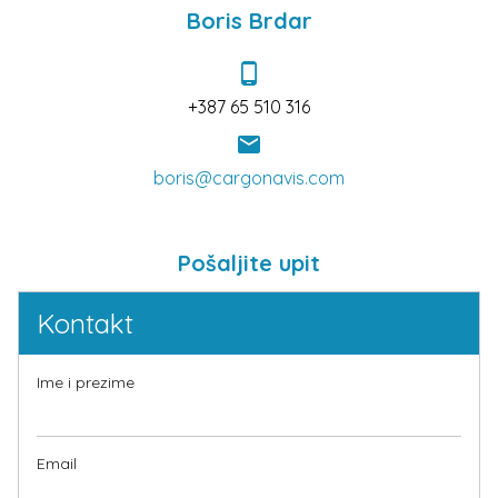
Boris Brdar
phone_android
+387 65 510 316
email
boris@cargonavis.com
Pošaljite upit
Kontakt
Ime i prezime
Email